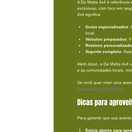
A Da Matta 4x4 é referência 
exclusivas, com foco em segu
4x4 significa:
Guias especializados
:
local.
Veículos preparados
: 
Roteiros personalizad
Suporte completo
: Ass
Além disso, a Da Matta 4x4 va
e as comunidades locais, mi
Se você quer viver uma aven
Damatta4x4 expedições
.
Dicas para aprove
Para garantir que sua aventur
Esteja aberto para apr