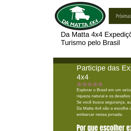
Próximas
Da Matta 4x4 Expedi
Turismo pelo Brasil
Participe das E
4x4
Avaliado com NaN de 5
Explorar o Brasil em um veíc
riqueza natural e os desafio
Se você busca segurança, aut
Da Matta 4x4 são a escolha c
embarcar nessa jornada.
Por que escolher e