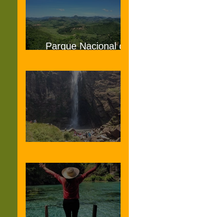
Parque Nacional do
Caparaó MG e ES
Serra da Canastra