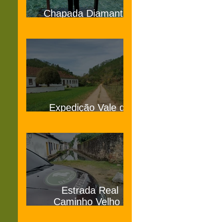
Chapada Diamantina
Bahia
Expedição Vale do
Café SP e RJ
Estrada Real
Caminho Velho -
Paraty a Ouro Preto