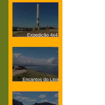
Expedição 4x4
Jurubatiba RJ
Encantos do Litoral
Sul de Santa Catarina