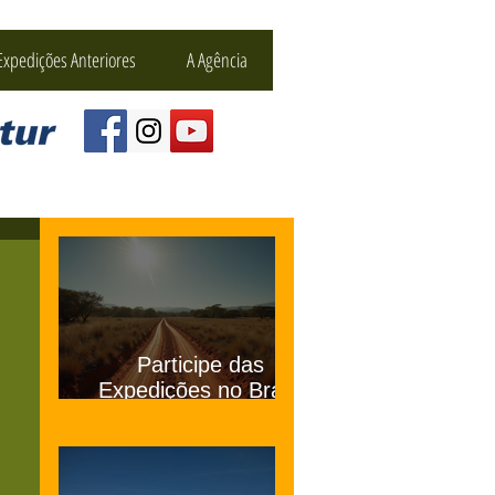
Expedições Anteriores
A Agência
Participe das
Expedições no Brasil
com a Da Matta 4x4