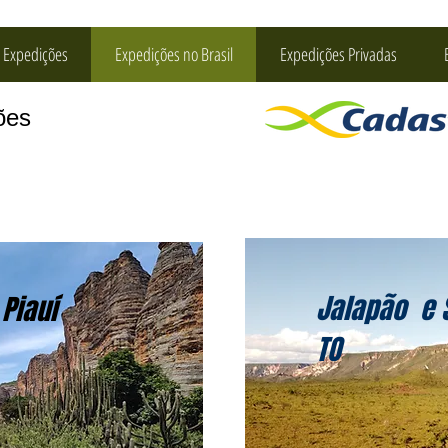
 Expedições
Expedições no Brasil
Expedições Privadas
ções
Jalapão e 
Piauí
TO