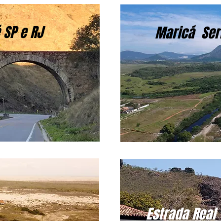
 SP e RJ
Maricá Ser
Estrada Real