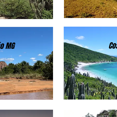
Co
ão MG