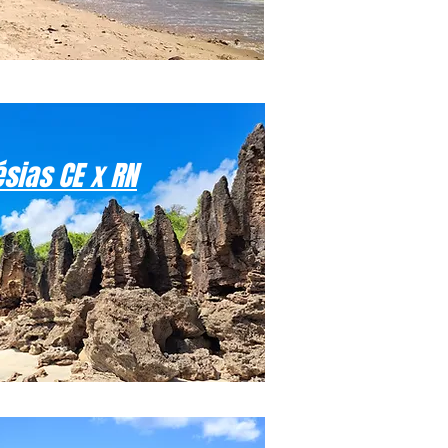
ésias CE x RN