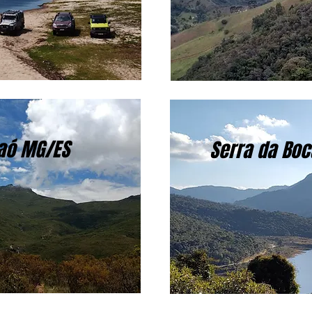
raó MG/ES
Serra da Boc