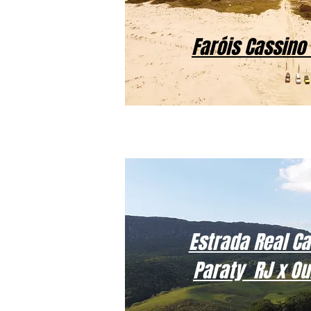
Faróis Cassino 
Estrada Real C
Paraty RJ x Ou