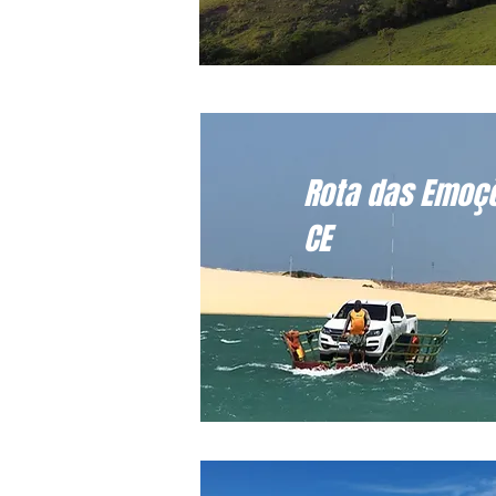
Rota das Emoç
CE