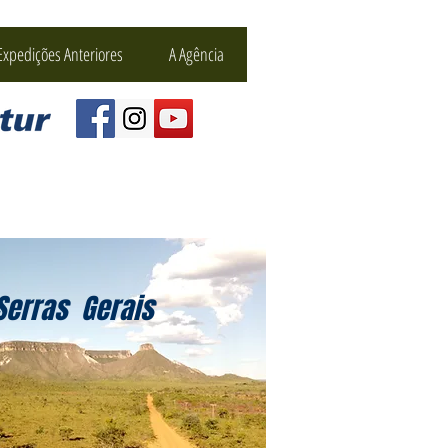
Expedições Anteriores
A Agência
Serras Gerais