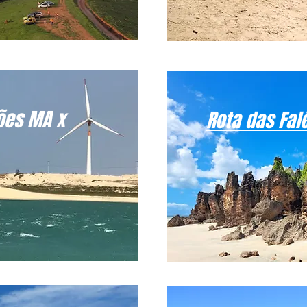
ões MA x
Rota das Fal