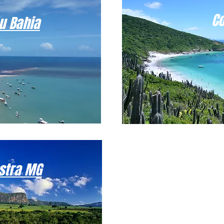
Co
u Bahia
stra MG