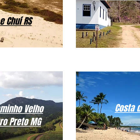
e Chuí RS
Costa 
aminho Velho
ro Preto MG