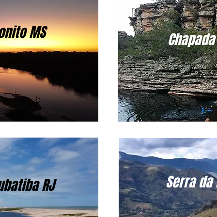
Bonito MS
Chapada 
Serra da
ubatiba RJ