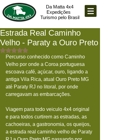
Da Matta 4x4
Expedições
Turismo pelo Brasil
Estrada Real Caminho
Velho - Paraty a Ouro Preto
Avaliado com NaN de 5 estrelas.
Percurso conhecido como Caminho 
Velho por onde a Coroa portuguesa 
escoava café, açúcar, ouro, ligando a 
antiga Vila Rica, atual Ouro Preto MG 
até Paraty RJ no litoral, por onde 
carregavam as embarcações.
Viagem para todo veiculo 4x4 original 
e para todos curtirem as estradas, as 
cachoeiras, a gastronomia, os queijos, 
a estrada real caminho velho de Paraty 
RJ a Ouro Preto MG passando por 