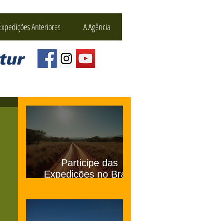
Expedições Anteriores
A Agência
Participe das
Expedições no Brasil
com a Da Matta 4x4