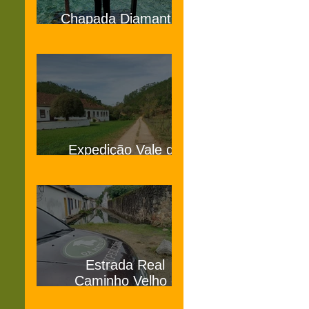
Chapada Diamantina
Bahia
Expedição Vale do
Café SP e RJ
Estrada Real
Caminho Velho -
Paraty a Ouro Preto