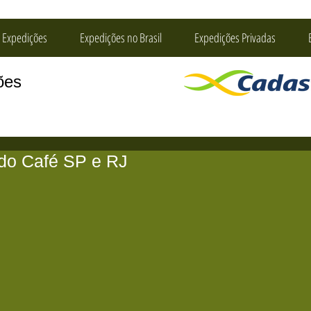
 Expedições
Expedições no Brasil
Expedições Privadas
ções
do Café SP e RJ
 estrelas.