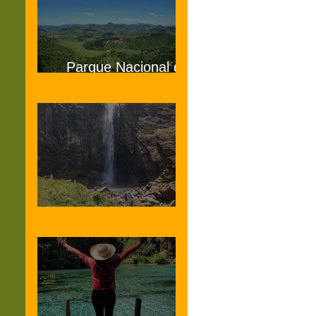
Parque Nacional do
Caparaó MG e ES
Serra da Canastra