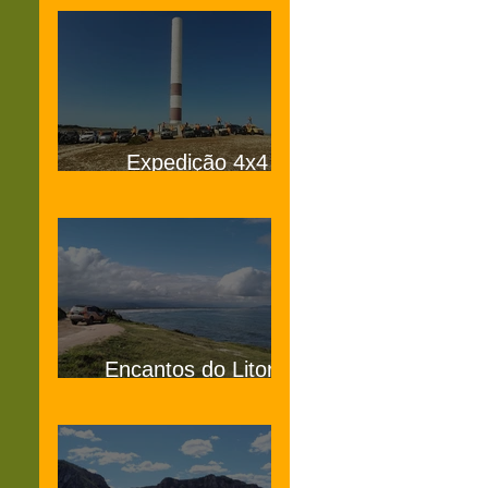
Expedição 4x4
Jurubatiba RJ
Encantos do Litoral
Sul de Santa Catarina