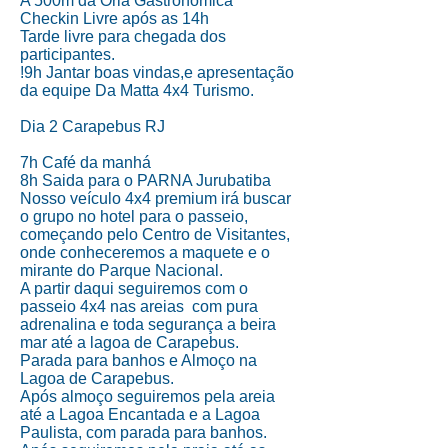
A 500m da Orla Gastronômica
Checkin Livre após as 14h
Tarde livre para chegada dos
participantes.
!9h Jantar boas vindas,e apresentação
da equipe Da Matta 4x4 Turismo.
Dia 2 Carapebus RJ
7h
Café da manhá
8h Saida para o PARNA Jurubatiba
Nosso veículo 4x4 premium irá buscar
o grupo no hotel para o passeio,
começando pelo Centro de Visitantes,
onde conheceremos a maquete e o
mirante do Parque Nacional.
A partir daqui seguiremos com o
passeio 4x4 nas areias com pura
adrenalina e toda segurança a beira
mar até a lagoa de Carapebus.
Parada para banhos e Almoço na
Lagoa de Carapebus.
Após almoço seguiremos pela areia
até a
Lagoa Encantada e a Lagoa
Paulista, com parada para banhos.