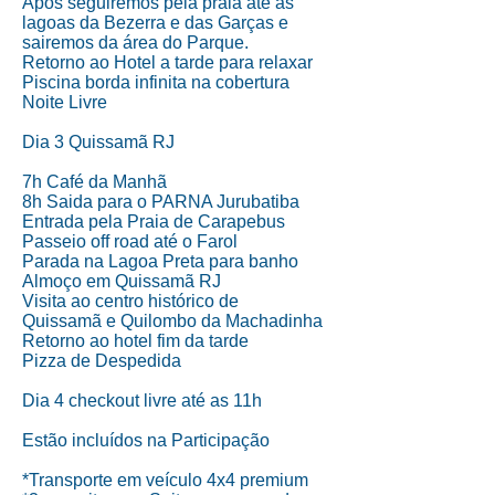
Após seguiremos pela praia até as
lagoas da Bezerra e das Garças e
sairemos da área do Parque.
Retorno ao Hotel a tarde para relaxar
Piscina borda infinita na cobertura
Noite Livre
Dia 3
Quissamã RJ
7h Café da Manhã
8h Saida para o PARNA Jurubatiba
Entrada pela Praia de Carapebus
Passeio off road até o Farol
Parada na Lagoa Preta para banho
Almoço em
Quissamã RJ
Visita ao centro histórico de
Quissamã
e Quilombo da Machadinha
Retorno ao hotel fim da tarde
Pizza de Despedida
Dia 4 checkout livre até as 11h
Estão incluídos na Participação
*Transporte em veículo 4x4 premium