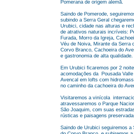
Pomerana de origem alemã.
Saindo de Pomerode, seguiremo
subindo a Serra Geral chegare
Urubici, cidade nas alturas e re
de atrativos naturais incríveis: 
Furada, Morro da Igreja, Cachoe
Véu de Noiva, Mirante da Serra 
Corvo Branco, Cachoeira do Ave
e gastronomia de alta qualidade.
Em Urubici ficaremos por 2 noit
acomodações da Pousada Valle
Avencal em lofts com hidromas
no caminho da cachoeira do Ave
Visitaremos a vinícola internaci
atravessaremos o Parque Nacion
São Joaquim, com suas estrada
rústicas e paisagens preservada
Saindo de Urubici seguiremos a 
do Corvo Branco, e subiremos a