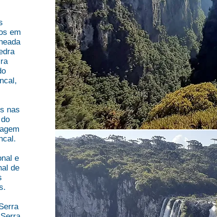
s
mos em
cheada
Pedra
ira
do
ncal,
es nas
 do
sagem
ncal.
onal e
al de
s
s.
Serra
 Serra