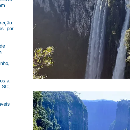
Bom
reção
os por
 de
as
inho,
os a
e SC,
áveis