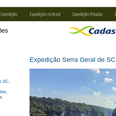
 Expedições
Expedições no Brasil
Expedições Privadas
ções
Expedição Serra Geral de S
e SC,
tes,
s.