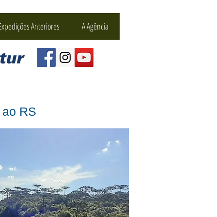
Expedições Anteriores
A Agência
C ao RS