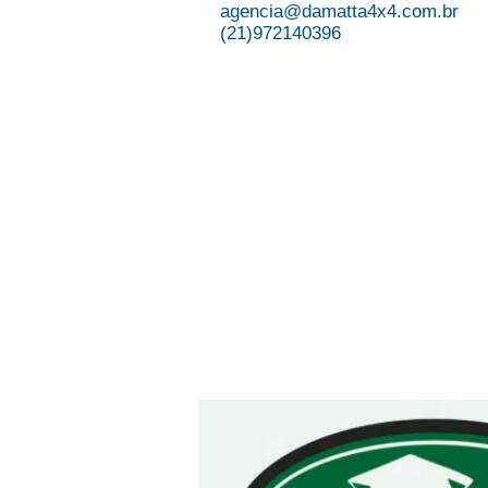
agencia@damatta4x4.com.br
(21)972140396
Participar